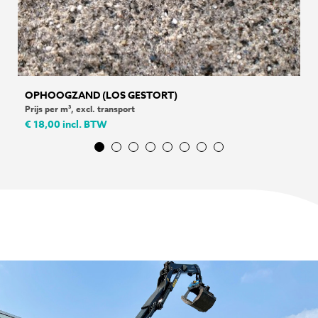
OPHOOGZAND (LOS GESTORT)
Prijs per m³, excl. transport
€ 18,00
incl. BTW
1
2
3
4
5
6
7
8